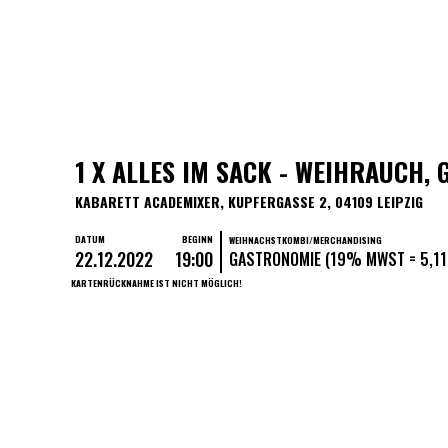
1 X ALLES IM SACK - WEIHRAUCH, G
KABARETT ACADEMIXER, KUPFERGASSE 2, 04109 LEIPZIG
DATUM
BEGINN
WEIHNACHSTKOMBI/MERCHANDISING
22.12.2022
19:00
GASTRONOMIE (19% MWST = 5,11
KARTENRÜCKNAHME IST NICHT MÖGLICH!