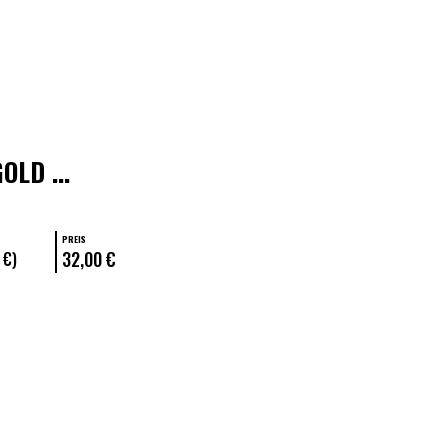
OLD ...
PREIS
32,00 €
 €)