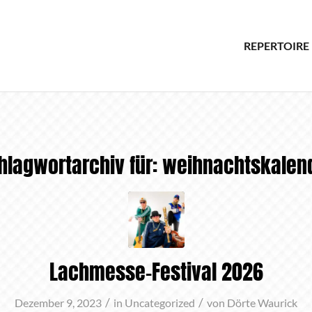
REPERTOIRE
hlagwortarchiv für:
weihnachtskalen
Lachmesse-Festival 2026
/
/
Dezember 9, 2023
in
Uncategorized
von
Dörte Waurick