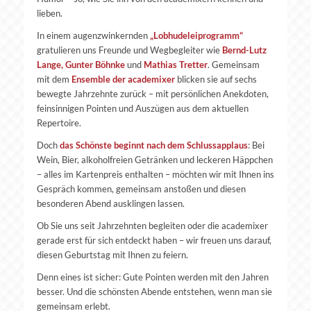
lieben.
In einem augenzwinkernden
„Lobhudeleiprogramm“
gratulieren uns Freunde und Wegbegleiter wie
Bernd-Lutz
Lange, Gunter Böhnke
und
Mathias Tretter
. Gemeinsam
mit dem
Ensemble der academixer
blicken sie auf sechs
bewegte Jahrzehnte zurück – mit persönlichen Anekdoten,
feinsinnigen Pointen und Auszügen aus dem aktuellen
Repertoire.
Doch
das Schönste beginnt nach dem Schlussapplaus
: Bei
Wein, Bier, alkoholfreien Getränken und leckeren Häppchen
– alles im Kartenpreis enthalten – möchten wir mit Ihnen ins
Gespräch kommen, gemeinsam anstoßen und diesen
besonderen Abend ausklingen lassen.
Ob Sie uns seit Jahrzehnten begleiten oder die academixer
gerade erst für sich entdeckt haben – wir freuen uns darauf,
diesen Geburtstag mit Ihnen zu feiern.
Denn eines ist sicher: Gute Pointen werden mit den Jahren
besser. Und die schönsten Abende entstehen, wenn man sie
gemeinsam erlebt.