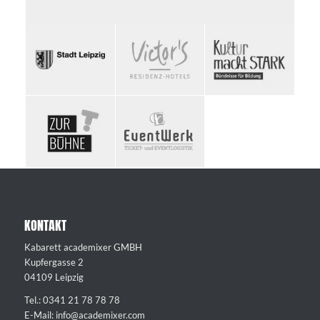
KONTAKT
Kabarett academixer GMBH
Kupfergasse 2
04109 Leipzig
Tel.: 0341 21 78 78 78
E-Mail: info@academixer.com